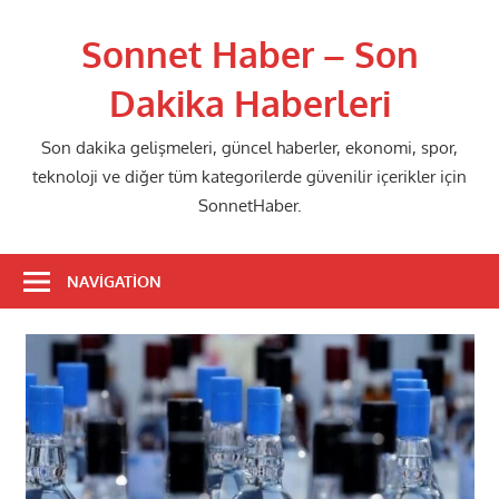
Skip
to
Sonnet Haber – Son
content
Dakika Haberleri
Son dakika gelişmeleri, güncel haberler, ekonomi, spor,
teknoloji ve diğer tüm kategorilerde güvenilir içerikler için
SonnetHaber.
NAVIGATION