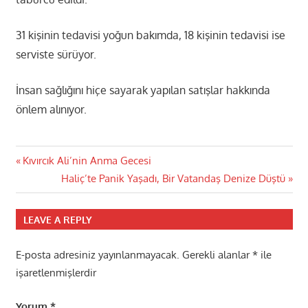
31 kişinin tedavisi yoğun bakımda, 18 kişinin tedavisi ise
serviste sürüyor.
İnsan sağlığını hiçe sayarak yapılan satışlar hakkında
önlem alınıyor.
Yazı
Previous
Kıvırcık Ali’nin Anma Gecesi
Post:
Next
Haliç’te Panik Yaşadı, Bir Vatandaş Denize Düştü
gezinmesi
Post:
LEAVE A REPLY
E-posta adresiniz yayınlanmayacak.
Gerekli alanlar
*
ile
işaretlenmişlerdir
Yorum
*