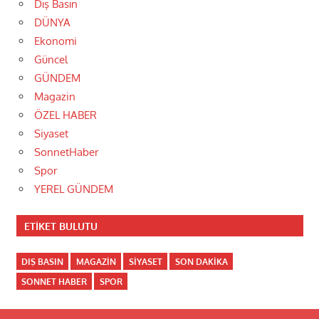
Dış Basın
DÜNYA
Ekonomi
Güncel
GÜNDEM
Magazin
ÖZEL HABER
Siyaset
SonnetHaber
Spor
YEREL GÜNDEM
ETIKET BULUTU
DIŞ BASIN
MAGAZIN
SIYASET
SON DAKIKA
SONNET HABER
SPOR