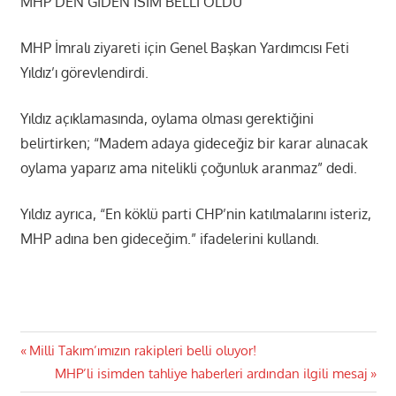
MHP’DEN GİDEN İSİM BELLİ OLDU
MHP İmralı ziyareti için Genel Başkan Yardımcısı Feti
Yıldız’ı görevlendirdi.
Yıldız açıklamasında, oylama olması gerektiğini
belirtirken; “Madem adaya gideceğiz bir karar alınacak
oylama yaparız ama nitelikli çoğunluk aranmaz” dedi.
Yıldız ayrıca, “En köklü parti CHP’nin katılmalarını isteriz,
MHP adına ben gideceğim.” ifadelerini kullandı.
Yazı
Previous
Milli Takım’ımızın rakipleri belli oluyor!
Post:
Next
MHP’li isimden tahliye haberleri ardından ilgili mesaj
gezinmesi
Post: