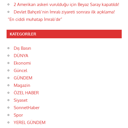
2 Amerikan askeri vurulduğu için Beyaz Saray kapatıldı!
Devlet Bahçeli’nin İmralı ziyareti sonrası ilk açıklama!
“En ciddi muhatap İmralı’dır”
KATEGORILER
Dış Basın
DÜNYA
Ekonomi
Güncel
GÜNDEM
Magazin
ÖZEL HABER
Siyaset
SonnetHaber
Spor
YEREL GÜNDEM