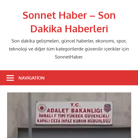
Skip
to
Sonnet Haber – Son
content
Dakika Haberleri
Son dakika gelişmeleri, güncel haberler, ekonomi, spor,
teknoloji ve diğer tüm kategorilerde güvenilir içerikler için
SonnetHaber.
NAVIGATION