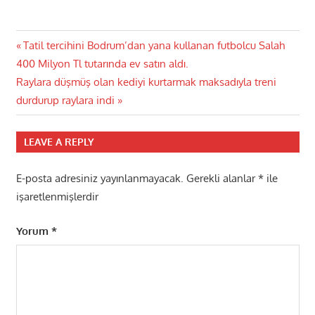
Yazı
Previous
Tatil tercihini Bodrum’dan yana kullanan futbolcu Salah
Post:
400 Milyon Tl tutarında ev satın aldı.
gezinmesi
Next
Raylara düşmüş olan kediyi kurtarmak maksadıyla treni
Post:
durdurup raylara indi
LEAVE A REPLY
E-posta adresiniz yayınlanmayacak.
Gerekli alanlar
*
ile
işaretlenmişlerdir
Yorum
*