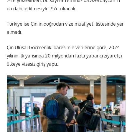
74’e yükselirken, bu sayı 16 Temmuz’da Azerbaycan’ın
da dahil edilmesiyle 75’e çıkacak.
Türkiye ise Çin’in doğrudan vize muafiyeti listesinde yer
almadı.
Çin Ulusal Göçmenlik İdaresi’nin verilerine göre, 2024
yılının ilk yarısında 20 milyondan fazla yabancı ziyaretçi
ülkeye vizesiz giriş yaptı.