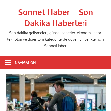
Skip
to
Sonnet Haber – Son
content
Dakika Haberleri
Son dakika gelişmeleri, güncel haberler, ekonomi, spor,
teknoloji ve diğer tüm kategorilerde güvenilir içerikler için
SonnetHaber.
NAVIGATION