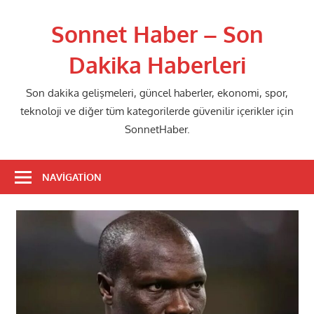
Skip
to
Sonnet Haber – Son
content
Dakika Haberleri
Son dakika gelişmeleri, güncel haberler, ekonomi, spor,
teknoloji ve diğer tüm kategorilerde güvenilir içerikler için
SonnetHaber.
NAVIGATION