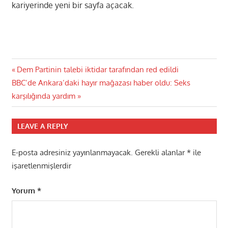
kariyerinde yeni bir sayfa açacak.
Yazı
Previous
Dem Partinin talebi iktidar tarafından red edildi
Next
Post:
BBC’de Ankara’daki hayır mağazası haber oldu: Seks
gezinmesi
Post:
karşılığında yardım
LEAVE A REPLY
E-posta adresiniz yayınlanmayacak.
Gerekli alanlar
*
ile
işaretlenmişlerdir
Yorum
*