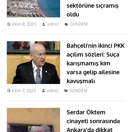
sektörüne sıçramış
oldu
Ekim 8, 2025
admin
GÜNDEM
Bahçeli’nin ikinci PKK
açılım sözleri: Suça
karışmamış kim
varsa gelip ailesine
kavuşmalı
Ekim 7, 2025
admin
GÜNDEM
Serdar Öktem
cinayeti sonrasında
Ankara’da dikkat