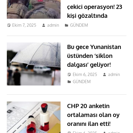
çekici operasyon! 23
kişi gözaltında
Ekim 7, 2025
admin
GÜNDEM
Bu gece Yunanistan
üstünden ‘siklon
dalgası’ geliyor!
Ekim 6, 2025
admin
GÜNDEM
CHP 20 anketin
ortalaması olan oy
oranını ilan etti!