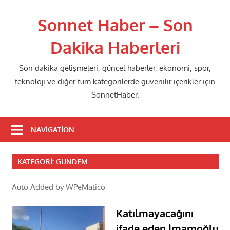
Skip
to
Sonnet Haber – Son
content
Dakika Haberleri
Son dakika gelişmeleri, güncel haberler, ekonomi, spor,
teknoloji ve diğer tüm kategorilerde güvenilir içerikler için
SonnetHaber.
NAVIGATION
KATEGORI:
GÜNDEM
Auto Added by WPeMatico
Katılmayacağını
ifade eden İmamoğlu