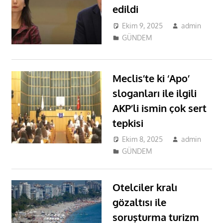
edildi
Ekim 9, 2025
admin
GÜNDEM
Meclis’te ki ‘Apo’
sloganları ile ilgili
AKP’li ismin çok sert
tepkisi
Ekim 8, 2025
admin
GÜNDEM
Otelciler kralı
gözaltısı ile
soruşturma turizm