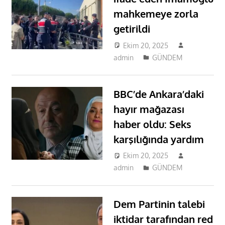
mahkemeye zorla
getirildi
Ekim 20, 2025
admin
GÜNDEM
BBC’de Ankara’daki
hayır mağazası
haber oldu: Seks
karşılığında yardım
Ekim 20, 2025
admin
GÜNDEM
Dem Partinin talebi
iktidar tarafından red