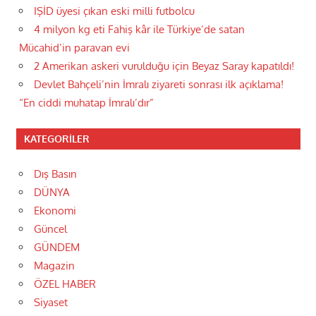
IŞİD üyesi çıkan eski milli futbolcu
4 milyon kg eti Fahiş kâr ile Türkiye’de satan
Mücahid’in paravan evi
2 Amerikan askeri vurulduğu için Beyaz Saray kapatıldı!
Devlet Bahçeli’nin İmralı ziyareti sonrası ilk açıklama!
“En ciddi muhatap İmralı’dır”
KATEGORILER
Dış Basın
DÜNYA
Ekonomi
Güncel
GÜNDEM
Magazin
ÖZEL HABER
Siyaset